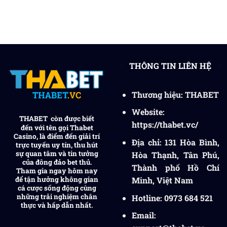
THÔNG TIN LIÊN HỆ
Thương hiệu: THABET
Website:
THABET
còn được biết
https://thabet.vc/
đến với tên gọi Thabet
Casino, là điểm đến giải trí
Địa chỉ: 131 Hòa Bình,
trực tuyến uy tín, thu hút
sự quan tâm và tin tưởng
Hòa Thạnh, Tân Phú,
của đông đảo bet thủ.
Thành phố Hồ Chí
Tham gia ngay hôm nay
Minh, Việt Nam
để tận hưởng không gian
cá cược sống động cùng
những trải nghiệm chân
Hotline: 0973 684 521
thực và hấp dẫn nhất.
Email: