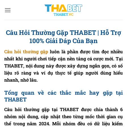
Bỏ
qua
nội
dung
Câu Hỏi Thường Gặp THABET | Hỗ Trợ
100% Giải Đáp Của Bạn
Câu hỏi thường gặp
luôn là phần được tìm đọc nhiều
nhất khi người chơi tiếp cận nền tảng cá cược mới. Tại
THABET
, nội dung này được xây dựng ngắn gọn, có số
liệu rõ ràng và ví dụ thực tế giúp người dùng hiểu
nhanh, nhớ lâu.
Tổng quan về các thắc mắc hay gặp tại
THABET
Câu hỏi thường gặp tại THABET được chia thành 6
nhóm nội dung, cập nhật theo từng mốc thời gian cụ
thể trong năm 2024. Mỗi nhóm đều có dữ liệu kiểm