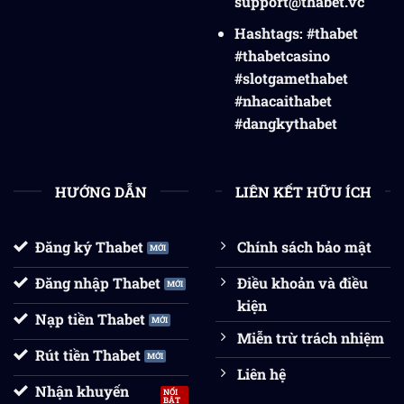
support@thabet.vc
Hashtags: #thabet
#thabetcasino
#slotgamethabet
#nhacaithabet
#dangkythabet
HƯỚNG DẪN
LIÊN KẾT HỮU ÍCH
Đăng ký Thabet
Chính sách bảo mật
Đăng nhập Thabet
Điều khoản và điều
kiện
Nạp tiền Thabet
Miễn trừ trách nhiệm
Rút tiền Thabet
Liên hệ
Nhận khuyến