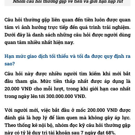
Nhóm câu hỏi thường gặp về tiền và giới hạn nạp rút
Câu hỏi thường gặp liên quan đến tiền luôn được quan
tâm vì ảnh hưởng trực tiếp đến quá trình trải nghiệm.
Dưới đây là danh sách những câu hỏi được người dùng
quan tâm nhiều nhất hiện nay.
Hạn mức giao dịch tối thiểu và tối đa được quy định ra
sao?
Câu hỏi này được nhiều người tìm kiếm khi mới bắt
đầu tham gia. Mức tiền thấp nhất được áp dụng là
20.000 VNĐ cho mỗi lượt, trong khi giới hạn cao nhất
trong ngày lên tới 300.000.000 VNĐ.
Với người mới, việc bắt đầu ở mốc 200.000 VNĐ được
đánh giá là hợp lý để làm quen mà không gây áp lực.
Theo thống kê nội bộ, nhóm đọc kỹ câu hỏi thường gặp
này có tỷ lệ duy trì tài khoản sau 7 ngày đạt 68%.