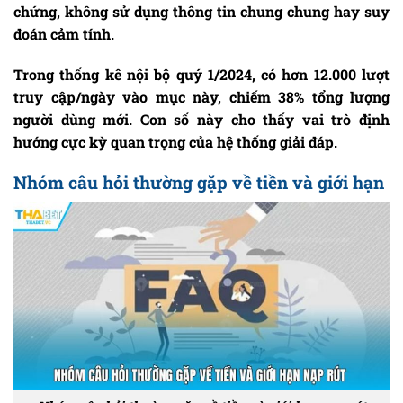
chứng, không sử dụng thông tin chung chung hay suy
đoán cảm tính.
Trong thống kê nội bộ quý 1/2024, có hơn 12.000 lượt
truy cập/ngày vào mục này, chiếm 38% tổng lượng
người dùng mới. Con số này cho thấy vai trò định
hướng cực kỳ quan trọng của hệ thống giải đáp.
Nhóm câu hỏi thường gặp về tiền và giới hạn