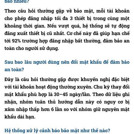
bao nhiêu?
Theo câu hỏi thường gặp về bảo mật, mỗi tài khoản
cho phép đăng nhập tối đa 3 thiết bị trong cùng một
khoảng thời gian. Nếu vượt quá, hệ thống sẽ tự động
đăng xuất thiết bị cũ nhất. Cơ chế này đã giúp hạn chế
tới 92% trường hợp đăng nhập bất thường, đảm bảo an
toàn cho người sử dụng.
Sau bao lâu người dùng nên đổi mật khẩu để đảm bảo
an toàn?
Đây là câu hỏi thường gặp được khuyến nghị đặc biệt
với tài khoản hoạt động thường xuyên. Chu kỳ thay đổi
mật khẩu phù hợp là 30–45 ngày/lần. Theo dữ liệu ghi
nhận, nhóm tuân thủ hướng dẫn này có nguy cơ bị
xâm nhập thấp hơn 6 lần so với nhóm giữ nguyên mật
khẩu dài hạn.
Hệ thống xử lý cảnh báo bảo mật như thế nào?