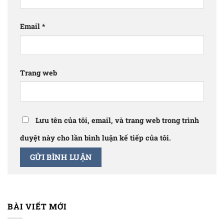
Email
*
Trang web
Lưu tên của tôi, email, và trang web trong trình
duyệt này cho lần bình luận kế tiếp của tôi.
BÀI VIẾT MỚI