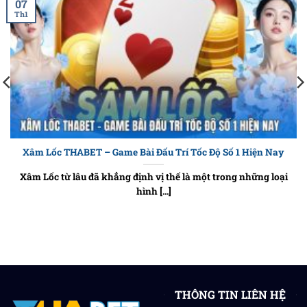
07
1
Chốt
Năm
Kèo
Th1
2026
3
Phút
|
Nhận
Thưởng
Tức
Thì
Xâm Lốc THABET – Game Bài Đấu Trí Tốc Độ Số 1 Hiện Nay
Xâm Lốc từ lâu đã khẳng định vị thế là một trong những loại
hình [...]
THÔNG TIN LIÊN HỆ