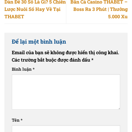
Dàn Đề 30 Số Là Gì? 5 Chiến
Bắn Cá Casino THABET –
Lược Nuôi Số Hay Về Tại
Boss Ra 3 Phút | Thưởng
THABET
5.000 Xu
Để lại một bình luận
Email của bạn sẽ không được hiển thị công khai.
Các trường bắt buộc được đánh dấu
*
Bình luận
*
Tên
*