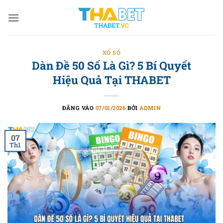
Bỏ
qua
nội
dung
XỔ SỐ
Dàn Đề 50 Số Là Gì? 5 Bí Quyết
Hiệu Quả Tại THABET
ĐĂNG VÀO
07/01/2026
BỞI
ADMIN
07
Th1