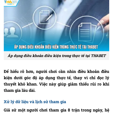
Áp dụng điều khoản điều kiện trong thực tế tại THABET
Để hiểu rõ hơn, người chơi cần nhìn điều khoản điều
kiện dưới góc độ áp dụng thực tế, thay vì chỉ đọc lý
thuyết khô khan. Việc này giúp giảm thiểu rủi ro khi
tham gia lâu dài.
Xử lý dữ liệu và lịch sử tham gia
Giả sử một người chơi tham gia 8 trận trong ngày, hệ