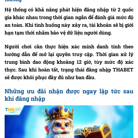
Hệ thống có khả năng phát hiện đăng nhập từ 2 quốc
gia khác nhau trong thời gian ngắn để đánh giá mức độ
an toàn. Khi tình huống này xảy ra, tài khoản sẽ bị giới
hạn tạm thời nhằm bảo vệ dữ liệu người dùng.
Người chơi cần thực hiện xác minh danh tính theo
hướng dẫn để mở lại quyền truy cập. Thời gian xử lý
trung bình dao động khoảng 12 giờ, tùy mức độ xác
thực. Sau khi hoàn tất, trạng thái đăng nhập THABET
sẽ được khôi phục đầy đủ như ban đầu.
Những ưu đãi nhận được ngay lập tức sau
khi đăng nhập