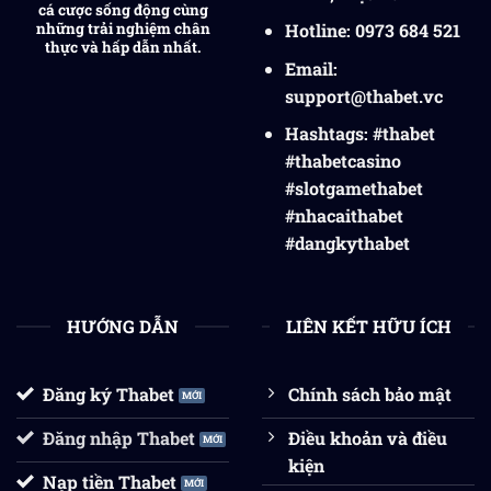
cá cược sống động cùng
những trải nghiệm chân
Hotline: 0973 684 521
thực và hấp dẫn nhất.
Email:
support@thabet.vc
Hashtags: #thabet
#thabetcasino
#slotgamethabet
#nhacaithabet
#dangkythabet
HƯỚNG DẪN
LIÊN KẾT HỮU ÍCH
Đăng ký Thabet
Chính sách bảo mật
Đăng nhập Thabet
Điều khoản và điều
kiện
Nạp tiền Thabet