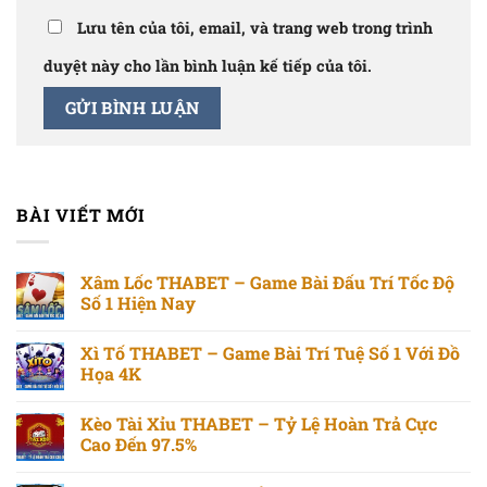
Lưu tên của tôi, email, và trang web trong trình
duyệt này cho lần bình luận kế tiếp của tôi.
BÀI VIẾT MỚI
Xâm Lốc THABET – Game Bài Đấu Trí Tốc Độ
Số 1 Hiện Nay
Không
có
Xì Tố THABET – Game Bài Trí Tuệ Số 1 Với Đồ
bình
luận
Họa 4K
ở
Xâm
Không
Lốc
có
Kèo Tài Xỉu THABET – Tỷ Lệ Hoàn Trả Cực
THABET
bình
–
luận
Cao Đến 97.5%
Game
ở
Bài
Xì
Không
Đấu
Tố
có