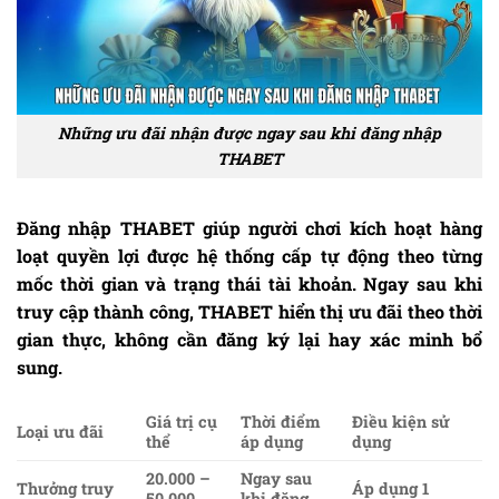
Những ưu đãi nhận được ngay sau khi đăng nhập
THABET
Đăng nhập THABET giúp người chơi kích hoạt hàng
loạt quyền lợi được hệ thống cấp tự động theo từng
mốc thời gian và trạng thái tài khoản. Ngay sau khi
truy cập thành công, THABET hiển thị ưu đãi theo thời
gian thực, không cần đăng ký lại hay xác minh bổ
sung.
Giá trị cụ
Thời điểm
Điều kiện sử
Loại ưu đãi
thể
áp dụng
dụng
20.000 –
Ngay sau
Thưởng truy
Áp dụng 1
50.000
khi đăng