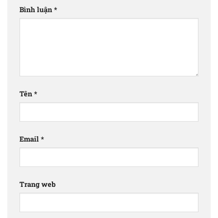
Bình luận
*
Tên
*
Email
*
Trang web