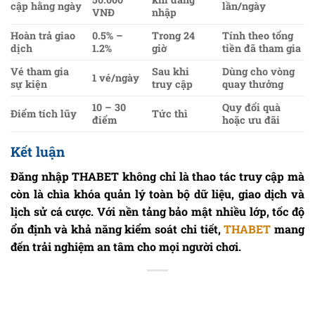
cập hằng ngày
lần/ngày
VNĐ
nhập
Hoàn trả giao
0.5% –
Trong 24
Tính theo tổng
dịch
1.2%
giờ
tiền đã tham gia
Vé tham gia
Sau khi
Dùng cho vòng
1 vé/ngày
sự kiện
truy cập
quay thưởng
10 – 30
Quy đổi quà
Điểm tích lũy
Tức thì
điểm
hoặc ưu đãi
Kết luận
Đăng nhập THABET
không chỉ là thao tác truy cập mà
còn là chìa khóa quản lý toàn bộ dữ liệu, giao dịch và
lịch sử cá cược. Với nền tảng bảo mật nhiều lớp, tốc độ
ổn định và khả năng kiểm soát chi tiết,
THABET
mang
đến trải nghiệm an tâm cho mọi người chơi.