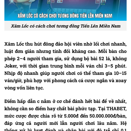
Xâm Lốc có cách chơi tương đồng Tiến Lên Miền Nam
Xâm Lốc thu hút đông đảo hội viên nhờ lối chơi nhanh,
luật đơn giản nhưng tính đối kháng cao. Mỗi bàn cho
phép 2–4 người tham gia, sử dụng bộ bài 52 lá, không
Joker, với thời gian trung bình mỗi ván chỉ 3–5 phút.
Nhịp độ nhanh giúp người chơi có thể tham gia 10–15
ván/giờ, phù hợp với phong cách cá cược ngắn và xoay
vòng vốn liên tục.
Điểm hấp dẫn c nằm ở cơ chế đánh hết bài để về nhất,
không cần so điểm hay chất bài phức tạp. Tại THABET,
mức cược được chia rõ từ 5.000đ đến 50.000.000đ/bàn,
đáp ứng cả người mới lẫn người chơi lâu năm. Hệ
thống xử lý lượt đánh và chặn bài với độ trễ chỉ 0,1