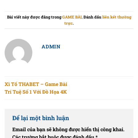
Bài viết này được đăng trong
GAME BÀI
. Đánh dấu
liên kết thường
trực
.
ADMIN
Xì Tố THABET – Game Bài
Trí Tuệ Số 1 Với Đồ Họa 4K
Để lại một bình luận
Email của bạn sẽ không được hiển thị công khai.
Các trường bắt buộc được đánh dấu
*