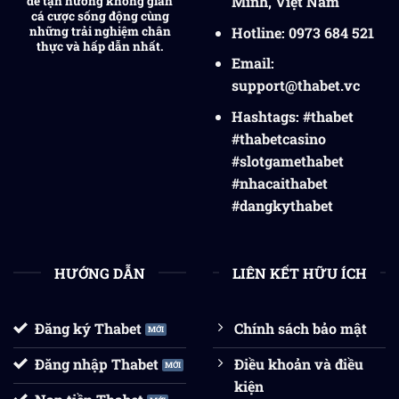
Minh, Việt Nam
để tận hưởng không gian
cá cược sống động cùng
những trải nghiệm chân
Hotline: 0973 684 521
thực và hấp dẫn nhất.
Email:
support@thabet.vc
Hashtags: #thabet
#thabetcasino
#slotgamethabet
#nhacaithabet
#dangkythabet
HƯỚNG DẪN
LIÊN KẾT HỮU ÍCH
Đăng ký Thabet
Chính sách bảo mật
Đăng nhập Thabet
Điều khoản và điều
kiện