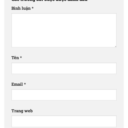
Bình luận
*
Tên
*
Email
*
Trang web