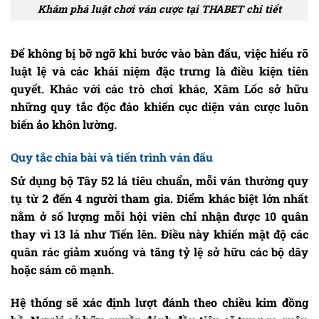
Khám phá luật chơi ván cược tại THABET chi tiết
Để không bị bỡ ngỡ khi bước vào bàn đấu, việc hiểu rõ
luật lệ và các khái niệm đặc trưng là điều kiện tiên
quyết. Khác với các trò chơi khác,
Xâm Lốc
sở hữu
những quy tắc độc đáo khiến cục diện ván cược luôn
biến ảo khôn lường.
Quy tắc chia bài và tiến trình ván đấu
Sử dụng bộ Tây 52 lá tiêu chuẩn, mỗi ván thường quy
tụ từ 2 đến 4 người tham gia. Điểm khác biệt lớn nhất
nằm ở số lượng mỗi hội viên chỉ nhận được 10 quân
thay vì 13 lá như Tiến lên. Điều này khiến mật độ các
quân rác giảm xuống và tăng tỷ lệ sở hữu các bộ dây
hoặc sám cô mạnh.
Hệ thống sẽ xác định lượt đánh theo chiều kim đồng