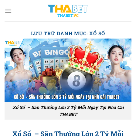
Bỏ
qua
nội
dung
LƯU TRỮ DANH MỤC:
XỔ SỐ
Xổ Số – Săn Thưởng Lớn 2 Tỷ Mỗi Ngày Tại Nhà Cái
THABET
Xổ Số – Săn Thưởng Lớn 2 Tỷ Mỗi