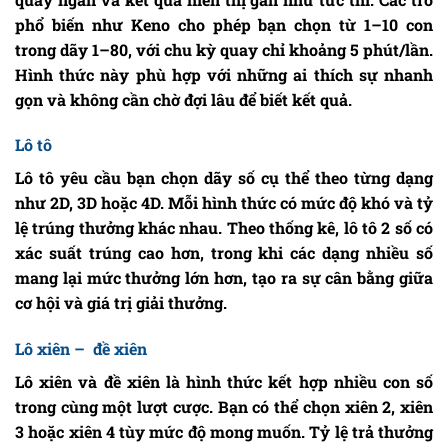
phổ biến như Keno cho phép bạn chọn từ 1–10 con
trong dãy 1–80, với chu kỳ quay chỉ khoảng 5 phút/lần.
Hình thức này phù hợp với những ai thích sự nhanh
gọn và không cần chờ đợi lâu để biết kết quả.
Lô tô
Lô tô yêu cầu bạn chọn dãy số cụ thể theo từng dạng
như 2D, 3D hoặc 4D. Mỗi hình thức có mức độ khó và tỷ
lệ trúng thưởng khác nhau. Theo thống kê, lô tô 2 số có
xác suất trúng cao hơn, trong khi các dạng nhiều số
mang lại mức thưởng lớn hơn, tạo ra sự cân bằng giữa
cơ hội và giá trị giải thưởng.
Lô xiên – đề xiên
Lô xiên và đề xiên là hình thức kết hợp nhiều con số
trong cùng một lượt cược. Bạn có thể chọn xiên 2, xiên
3 hoặc xiên 4 tùy mức độ mong muốn. Tỷ lệ trả thưởng