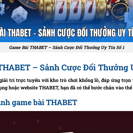
Game Bài THABET – Sảnh Cược Đổi Thưởng Uy Tín Số 1
THABET – Sảnh Cược Đổi Thưởng U
ải trí trực tuyến với kho trò chơi khổng lồ, đáp ứng trọn
 dụng hoặc website THABET, bạn đã có thể bước chân vào thế
 sảnh game bài THABET