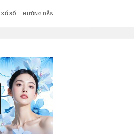
XỔ SỐ
HƯỚNG DẪN