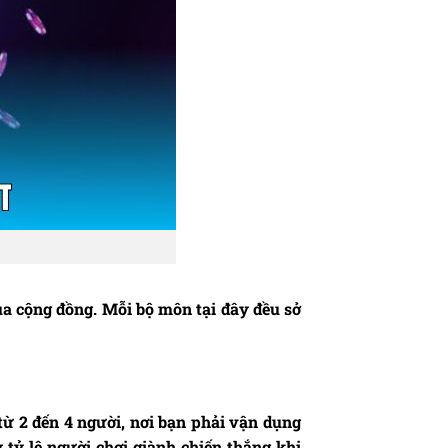
ủa cộng đồng. Mỗi bộ môn tại đây đều sở
từ 2 đến 4 người, nơi bạn phải vận dụng
 tỷ lệ người chơi giành chiến thắng khi