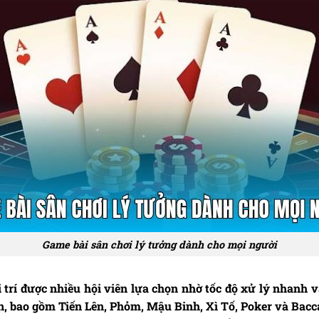
Game bài sân chơi lý tưởng dành cho mọi người
rí được nhiều hội viên lựa chọn nhờ tốc độ xử lý nhanh và
, bao gồm Tiến Lên, Phỏm, Mậu Binh, Xì Tố, Poker và Bacc