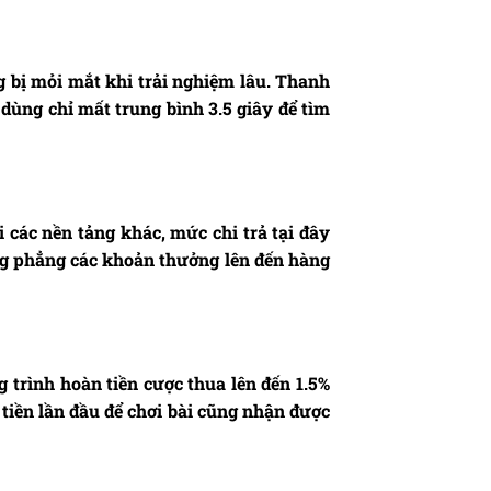
 bị mỏi mắt khi trải nghiệm lâu. Thanh
dùng chỉ mất trung bình 3.5 giây để tìm
i các nền tảng khác, mức chi trả tại đây
ng phẳng các khoản thưởng lên đến hàng
 trình hoàn tiền cược thua lên đến 1.5%
 tiền lần đầu để chơi bài cũng nhận được