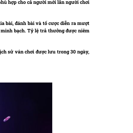
phù hợp cho cả người mới lẫn người chơi
ia bài, đánh bài và tố cược diễn ra mượt
à minh bạch. Tỷ lệ trả thưởng được niêm
Lịch sử ván chơi được lưu trong 30 ngày,