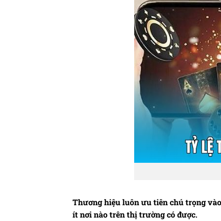
Thương hiệu luôn ưu tiên chú trọng vào
ít nơi nào trên thị trường có được.