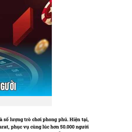
 số lượng trò chơi phong phú. Hiện tại,
arat, phục vụ cùng lúc hơn 50.000 người