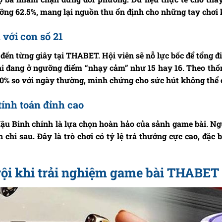
ỡng 62.5%, mang lại nguồn thu ổn định cho những tay chơi
 với con số 21
 đến từng giây tại THABET. Hội viên sẽ nỗ lực bốc để tổng đ
khi đang ở ngưỡng điểm “nhạy cảm” như 15 hay 16. Theo thốn
150% so với ngày thường, minh chứng cho sức hút không thể 
ính toán đỉnh cao
 Mậu Binh chính là lựa chọn hoàn hảo của sảnh game bài. Ngư
chi sau. Đây là trò chơi có tỷ lệ trả thưởng cực cao, đặc 
ội khi trải nghiệm game bài THABET