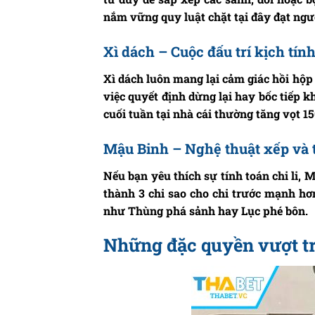
nắm vững quy luật chặt tại đây đạt ngư
Xì dách – Cuộc đấu trí kịch tính
Xì dách luôn mang lại cảm giác hồi hộp
việc quyết định dừng lại hay bốc tiếp 
cuối tuần tại nhà cái thường tăng vọt 
Mậu Binh – Nghệ thuật xếp và t
Nếu bạn yêu thích sự tính toán chi li,
thành 3 chi sao cho chi trước mạnh hơn 
như Thùng phá sảnh hay Lục phé bôn.
Những đặc quyền vượt tr