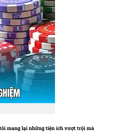
ôi mang lại những tiện ích vượt trội mà