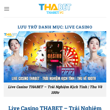
Bỏ
qua
nội
dung
LƯU TRỮ DANH MỤC:
LIVE CASINO
Live Casino THABET – Trải Nghiệm Kịch Tính | Thu Về
100tr
Live Casino THABET – Trải Nghiệm