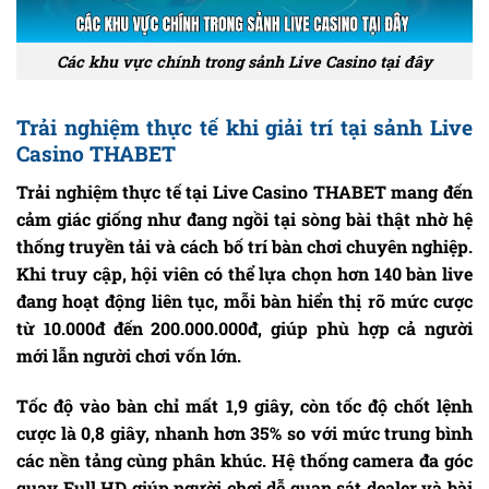
Các khu vực chính trong sảnh Live Casino tại đây
Trải nghiệm thực tế khi giải trí tại sảnh Live
Casino THABET
Trải nghiệm thực tế tại Live Casino THABET mang đến
cảm giác giống như đang ngồi tại sòng bài thật nhờ hệ
thống truyền tải và cách bố trí bàn chơi chuyên nghiệp.
Khi truy cập, hội viên có thể lựa chọn hơn 140 bàn live
đang hoạt động liên tục, mỗi bàn hiển thị rõ mức cược
từ 10.000đ đến 200.000.000đ, giúp phù hợp cả người
mới lẫn người chơi vốn lớn.
Tốc độ vào bàn chỉ mất 1,9 giây, còn tốc độ chốt lệnh
cược là 0,8 giây, nhanh hơn 35% so với mức trung bình
các nền tảng cùng phân khúc. Hệ thống camera đa góc
quay Full HD giúp người chơi dễ quan sát dealer và bài