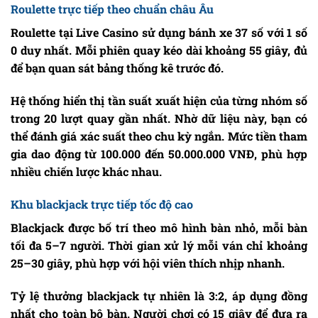
Roulette trực tiếp theo chuẩn châu Âu
Roulette tại Live Casino sử dụng bánh xe 37 số với 1 số
0 duy nhất. Mỗi phiên quay kéo dài khoảng 55 giây, đủ
để bạn quan sát bảng thống kê trước đó.
Hệ thống hiển thị tần suất xuất hiện của từng nhóm số
trong 20 lượt quay gần nhất. Nhờ dữ liệu này, bạn có
thể đánh giá xác suất theo chu kỳ ngắn. Mức tiền tham
gia dao động từ 100.000 đến 50.000.000 VNĐ, phù hợp
nhiều chiến lược khác nhau.
Khu blackjack trực tiếp tốc độ cao
Blackjack được bố trí theo mô hình bàn nhỏ, mỗi bàn
tối đa 5–7 người. Thời gian xử lý mỗi ván chỉ khoảng
25–30 giây, phù hợp với hội viên thích nhịp nhanh.
Tỷ lệ thưởng blackjack tự nhiên là 3:2, áp dụng đồng
nhất cho toàn bộ bàn. Người chơi có 15 giây để đưa ra