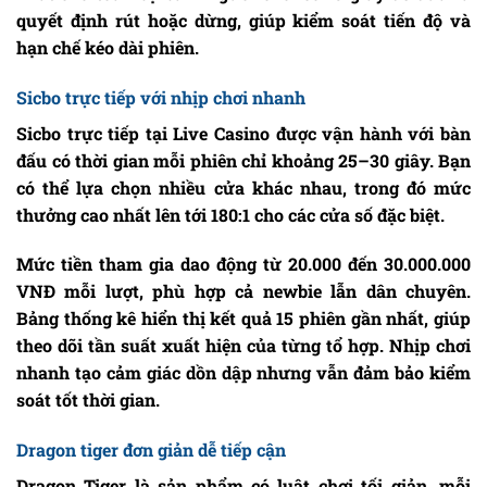
quyết định rút hoặc dừng, giúp kiểm soát tiến độ và
hạn chế kéo dài phiên.
Sicbo trực tiếp với nhịp chơi nhanh
Sicbo trực tiếp tại Live Casino được vận hành với bàn
đấu có thời gian mỗi phiên chỉ khoảng 25–30 giây. Bạn
có thể lựa chọn nhiều cửa khác nhau, trong đó mức
thưởng cao nhất lên tới 180:1 cho các cửa số đặc biệt.
Mức tiền tham gia dao động từ 20.000 đến 30.000.000
VNĐ mỗi lượt, phù hợp cả newbie lẫn dân chuyên.
Bảng thống kê hiển thị kết quả 15 phiên gần nhất, giúp
theo dõi tần suất xuất hiện của từng tổ hợp. Nhịp chơi
nhanh tạo cảm giác dồn dập nhưng vẫn đảm bảo kiểm
soát tốt thời gian.
Dragon tiger đơn giản dễ tiếp cận
Dragon Tiger là sản phẩm có luật chơi tối giản, mỗi