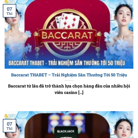
07
Th1
Baccarat THABET – Trải Nghiệm Săn Thưởng Tới 50 Triệu
Baccarat từ lâu đã trở thành lựa chọn hàng đầu của nhiều hội
viên casino [...]
07
Th1