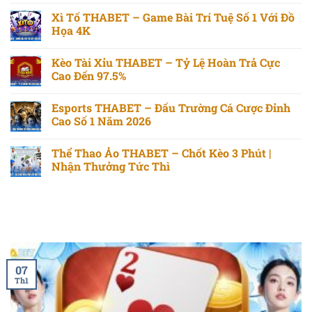
có
Xì Tố THABET – Game Bài Trí Tuệ Số 1 Với Đồ
bình
luận
Họa 4K
ở
Xâm
Không
Lốc
có
Kèo Tài Xỉu THABET – Tỷ Lệ Hoàn Trả Cực
THABET
bình
–
luận
Cao Đến 97.5%
Game
ở
Bài
Xì
Không
Đấu
Tố
có
Esports THABET – Đấu Trường Cá Cược Đỉnh
Trí
THABET
bình
Tốc
–
luận
Cao Số 1 Năm 2026
Độ
Game
ở
Số
Bài
Kèo
Không
1
Trí
Tài
có
Thể Thao Ảo THABET – Chốt Kèo 3 Phút |
Hiện
Tuệ
Xỉu
bình
Nay
Số
THABET
luận
Nhận Thưởng Tức Thì
1
–
ở
Với
Tỷ
Esports
Không
Đồ
Lệ
THABET
có
Họa
Hoàn
–
bình
4K
Trả
Đấu
luận
Cực
Trường
ở
Cao
Cá
Thể
Đến
Cược
Thao
97.5%
Đỉnh
Ảo
Cao
THABET
Số
–
07
1
Chốt
Năm
Kèo
Th1
2026
3
Phút
|