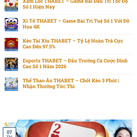
Xâm Lốc THABET – Game Bài Đấu Trí Tốc Độ
Số 1 Hiện Nay
Không
có
Xì Tố THABET – Game Bài Trí Tuệ Số 1 Với Đồ
bình
luận
Họa 4K
ở
Xâm
Không
Lốc
có
Kèo Tài Xỉu THABET – Tỷ Lệ Hoàn Trả Cực
THABET
bình
–
luận
Cao Đến 97.5%
Game
ở
Bài
Xì
Không
Đấu
Tố
có
Esports THABET – Đấu Trường Cá Cược Đỉnh
Trí
THABET
bình
Tốc
–
luận
Cao Số 1 Năm 2026
Độ
Game
ở
Số
Bài
Kèo
Không
1
Trí
Tài
có
Thể Thao Ảo THABET – Chốt Kèo 3 Phút |
Hiện
Tuệ
Xỉu
bình
Nay
Số
THABET
luận
Nhận Thưởng Tức Thì
1
–
ở
Với
Tỷ
Esports
Không
Đồ
Lệ
THABET
có
Họa
Hoàn
–
bình
4K
Trả
Đấu
luận
Cực
Trường
ở
Cao
Cá
Thể
Đến
Cược
Thao
97.5%
Đỉnh
Ảo
Cao
THABET
Số
–
07
1
Chốt
Năm
Kèo
Th1