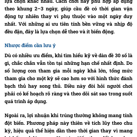
lựa chọn khác nhau. Cách chơi này phù hợp áp dụng
theo khung 2–3 ngày, giúp cầu đề có thời gian vận
động tự nhiên thay vì phụ thuộc vào một ngày duy
nhất. Với những ai ưu tiên tính bền vững và nhịp độ
đều đặn, đây là lựa chọn dễ theo và ít biến động.
Nhược điểm cần lưu ý
Dù có nhiều ưu điểm, khi tìm hiểu kỹ về dàn đề 30 số là
gì, chắc chắn vẫn tồn tại những hạn chế nhất định. Do
số lượng con tham gia mỗi ngày khá lớn, tổng mức
tham gia cho một kỳ sẽ cao hơn so với hình thức đánh
bạch thủ hay song thủ. Điều này đòi hỏi người chơi
phải có kế hoạch rõ ràng và theo dõi sát sao trong suốt
quá trình áp dụng.
Ngoài ra, lợi nhuận khi trúng thường không mang tính
đột biến. Phương pháp này thiên về tích lũy theo chu
kỳ, hiệu quả thể hiện dần theo thời gian thay vì mang