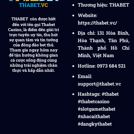
Thương hiệu: THABET
Website:
THABET
còn được biết
https://thabet.vc/
đến với tên gọi Thabet
Casino, là điểm đến giải trí
Địa chỉ: 131 Hòa Bình,
trực tuyến uy tín, thu hút
sự quan tâm và tin tưởng
Hòa Thạnh, Tân Phú,
của đông đảo bet thủ.
Thành phố Hồ Chí
Tham gia ngay hôm nay
Minh, Việt Nam
để tận hưởng không gian
cá cược sống động cùng
những trải nghiệm chân
Hotline: 0973 684 521
thực và hấp dẫn nhất.
Email:
support@thabet.vc
Hashtags: #thabet
#thabetcasino
#slotgamethabet
#nhacaithabet
#dangkythabet