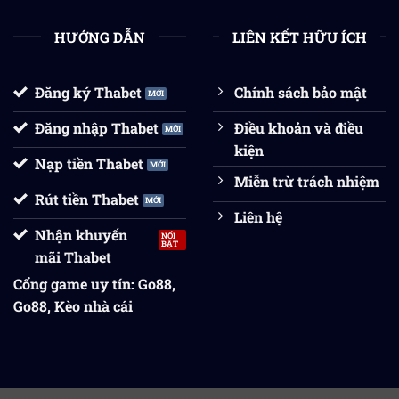
HƯỚNG DẪN
LIÊN KẾT HỮU ÍCH
Đăng ký Thabet
Chính sách bảo mật
Đăng nhập Thabet
Điều khoản và điều
kiện
Nạp tiền Thabet
Miễn trừ trách nhiệm
Rút tiền Thabet
Liên hệ
Nhận khuyến
mãi Thabet
Cổng game uy tín:
Go88
,
Go88
,
Kèo nhà cái