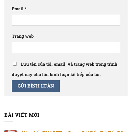
Email
*
Trang web
Lưu tên của tôi, email, và trang web trong trình
duyệt này cho lần bình luận kế tiếp của tôi.
BÀI VIẾT MỚI