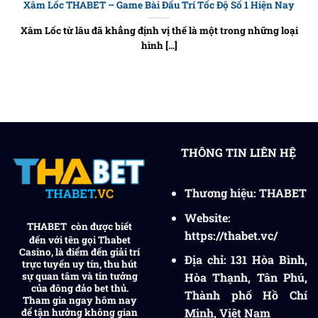
Xâm Lốc THABET – Game Bài Đấu Trí Tốc Độ Số 1 Hiện Nay
Xâm Lốc từ lâu đã khẳng định vị thế là một trong những loại
hình [...]
THÔNG TIN LIÊN HỆ
Thương hiệu: THABET
Website:
THABET
còn được biết
https://thabet.vc/
đến với tên gọi Thabet
Casino, là điểm đến giải trí
Địa chỉ: 131 Hòa Bình,
trực tuyến uy tín, thu hút
sự quan tâm và tin tưởng
Hòa Thạnh, Tân Phú,
của đông đảo bet thủ.
Thành phố Hồ Chí
Tham gia ngay hôm nay
Minh, Việt Nam
để tận hưởng không gian