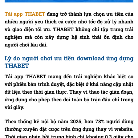
Tải app THABET
đang trở thành lựa chọn ưu tiên của
nhiều người yêu thích cá cược nhờ tốc độ xử lý nhanh
và giao diện tối ưu. THABET không chỉ tập trung trải
nghiệm mà còn xây dựng hệ sinh thái ổn định cho
người chơi lâu dài.
Lý do người chơi ưu tiên download ứng dụng
THABET
Tải app THABET
mang đến trải nghiệm khác biệt so
với phiên bản trình duyệt, đặc biệt ở khả năng cập nhật
dữ liệu theo thời gian thực. Thay vì thao tác gián đoạn,
ứng dụng cho phép theo dõi toàn bộ trận đấu chỉ trong
vài giây.
Theo thống kê nội bộ năm 2025, hơn 78% người dùng
thường xuyên đặt cược trên ứng dụng thay vì website.
Thời gian phản hồi trung bình chỉ khoảng 0,3 giây cho