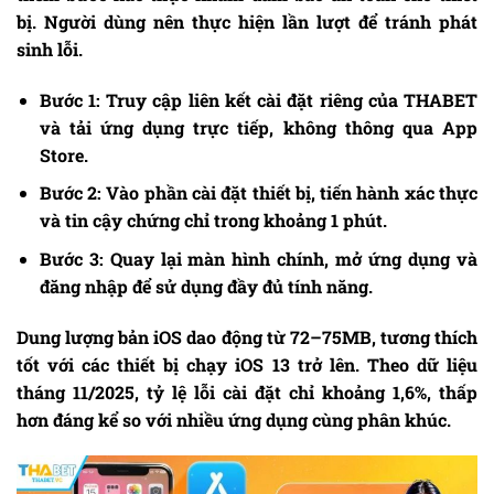
bị. Người dùng nên thực hiện lần lượt để tránh phát
sinh lỗi.
Bước 1: Truy cập liên kết cài đặt riêng của THABET
và tải ứng dụng trực tiếp, không thông qua App
Store.
Bước 2: Vào phần cài đặt thiết bị, tiến hành xác thực
và tin cậy chứng chỉ trong khoảng 1 phút.
Bước 3: Quay lại màn hình chính, mở ứng dụng và
đăng nhập để sử dụng đầy đủ tính năng.
Dung lượng bản iOS dao động từ 72–75MB, tương thích
tốt với các thiết bị chạy iOS 13 trở lên. Theo dữ liệu
tháng 11/2025, tỷ lệ lỗi cài đặt chỉ khoảng 1,6%, thấp
hơn đáng kể so với nhiều ứng dụng cùng phân khúc.